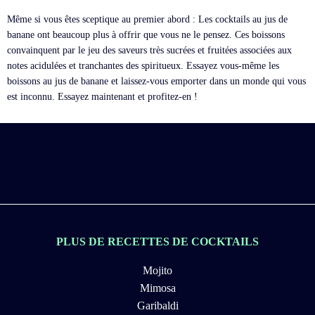
Même si vous êtes sceptique au premier abord : Les cocktails au jus de
banane ont beaucoup plus à offrir que vous ne le pensez. Ces boissons
convainquent par le jeu des saveurs très sucrées et fruitées associées aux
notes acidulées et tranchantes des spiritueux. Essayez vous-même les
boissons au jus de banane et laissez-vous emporter dans un monde qui vous
est inconnu. Essayez maintenant et profitez-en !
PLUS DE RECETTES DE COCKTAILS
Mojito
Mimosa
Garibaldi