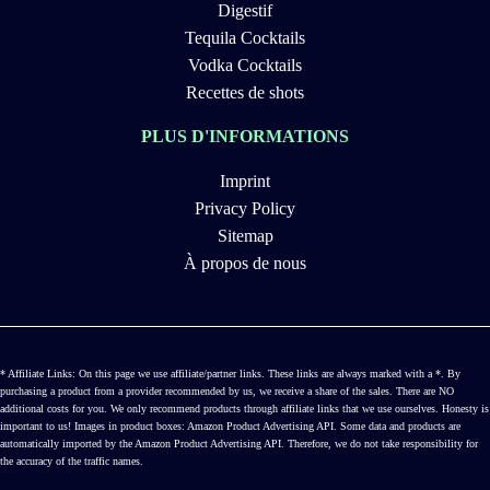
Digestif
Tequila Cocktails
Vodka Cocktails
Recettes de shots
PLUS D'INFORMATIONS
Imprint
Privacy Policy
Sitemap
À propos de nous
* Affiliate Links: On this page we use affiliate/partner links. These links are always marked with a *. By
purchasing a product from a provider recommended by us, we receive a share of the sales. There are NO
additional costs for you. We only recommend products through affiliate links that we use ourselves. Honesty is
important to us! Images in product boxes: Amazon Product Advertising API. Some data and products are
automatically imported by the Amazon Product Advertising API. Therefore, we do not take responsibility for
the accuracy of the traffic names.