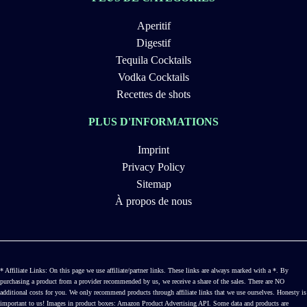
Aperitif
Digestif
Tequila Cocktails
Vodka Cocktails
Recettes de shots
PLUS D'INFORMATIONS
Imprint
Privacy Policy
Sitemap
À propos de nous
* Affiliate Links: On this page we use affiliate/partner links. These links are always marked with a *. By
purchasing a product from a provider recommended by us, we receive a share of the sales. There are NO
additional costs for you. We only recommend products through affiliate links that we use ourselves. Honesty is
important to us! Images in product boxes: Amazon Product Advertising API. Some data and products are