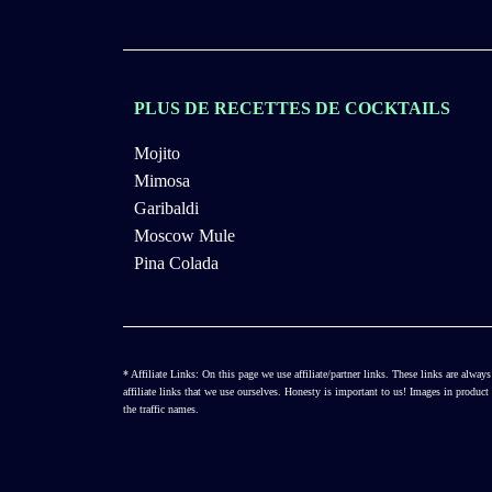
PLUS DE RECETTES DE COCKTAILS
Mojito
Mimosa
Garibaldi
Moscow Mule
Pina Colada
* Affiliate Links: On this page we use affiliate/partner links. These links are al
affiliate links that we use ourselves. Honesty is important to us! Images in produ
the traffic names.