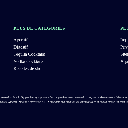
PLUS DE CATÉGORIES
PL
Aperitif
Impr
Digestif
Priv
Tequila Cocktails
Sit
Vodka Cocktails
À p
Recettes de shots
ways marked with a *. By purchasing a product from a provider recommended by us, we receive a share of the sal
ct boxes: Amazon Product Advertising API. Some data and products are automatically imported by the Amazon Pro