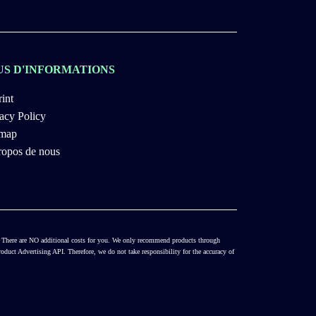
US D'INFORMATIONS
int
acy Policy
emap
ropos de nous
es. There are NO additional costs for you. We only recommend products through
duct Advertising API. Therefore, we do not take responsibility for the accuracy of