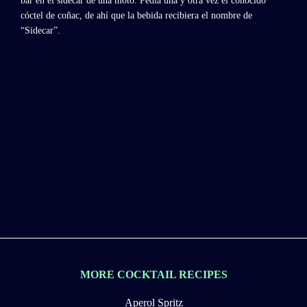
bar en el sidecar de una moto. Pedía una y otra vez el conocido
cóctel de coñac, de ahí que la bebida recibiera el nombre de
“Sidecar”.
MORE COCKTAIL RECIPES
Aperol Spritz