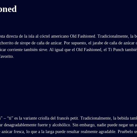
ioned
esta directa de la isla al cóctel americano Old Fashioned. Tradicionalmente, la 
orrito de sirope de caña de azúcar. Por supuesto, el jarabe de caña de azúcar o
úcar corriente también sirve. Al igual que el Old Fashioned, el Ti Punch tambié
favorito.
” – “ti” es la variante criolla del francés petit. Tradicionalmente, la bebida tam
ltar desagradablemente fuerte y alcohólico. Sin embargo, nadie puede negar un
de azúcar fresca, lo que a la larga puede resultar realmente agradable. Pruébelo