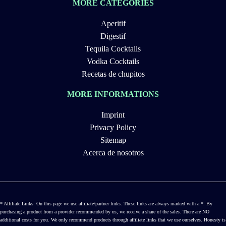
MORE CATEGORIES
Aperitif
Digestif
Tequila Cocktails
Vodka Cocktails
Recetas de chupitos
MORE INFORMATIONS
Imprint
Privacy Policy
Sitemap
Acerca de nosotros
* Affiliate Links: On this page we use affiliate/partner links. These links are always marked with a *. By
purchasing a product from a provider recommended by us, we receive a share of the sales. There are NO
additional costs for you. We only recommend products through affiliate links that we use ourselves. Honesty is