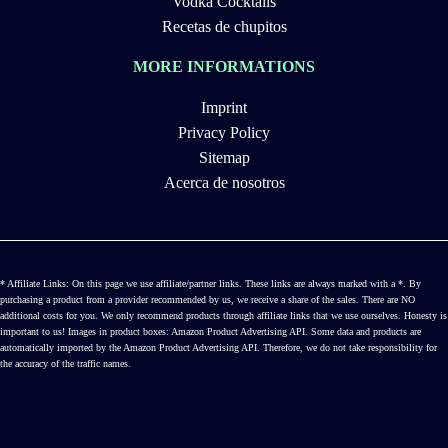
Vodka Cocktails
Recetas de chupitos
MORE INFORMATIONS
Imprint
Privacy Policy
Sitemap
Acerca de nosotros
* Affiliate Links: On this page we use affiliate/partner links. These links are always marked with a *. By
purchasing a product from a provider recommended by us, we receive a share of the sales. There are NO
additional costs for you. We only recommend products through affiliate links that we use ourselves. Honesty is
important to us! Images in product boxes: Amazon Product Advertising API. Some data and products are
automatically imported by the Amazon Product Advertising API. Therefore, we do not take responsibility for
the accuracy of the traffic names.