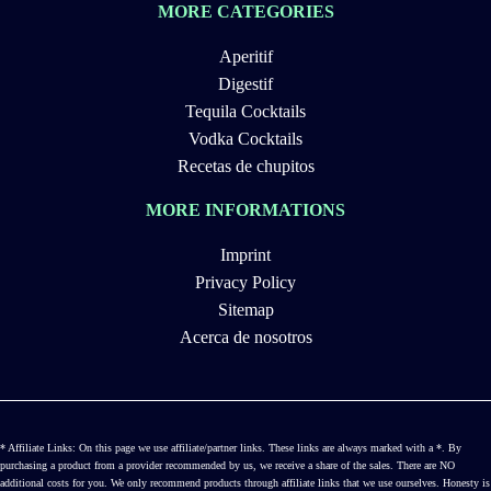
MORE CATEGORIES
Aperitif
Digestif
Tequila Cocktails
Vodka Cocktails
Recetas de chupitos
MORE INFORMATIONS
Imprint
Privacy Policy
Sitemap
Acerca de nosotros
* Affiliate Links: On this page we use affiliate/partner links. These links are always marked with a *. By
purchasing a product from a provider recommended by us, we receive a share of the sales. There are NO
additional costs for you. We only recommend products through affiliate links that we use ourselves. Honesty is