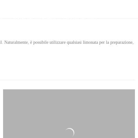
ls
Cocktail per ingrediente
Cocktail per gusto
l. Naturalmente, è possibile utilizzare qualsiasi limonata per la preparazione,