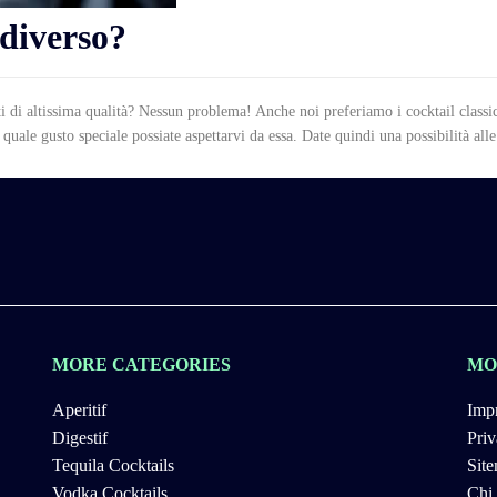
 diverso?
ti di altissima qualità? Nessun problema! Anche noi preferiamo i cocktail classic
 quale gusto speciale possiate aspettarvi da essa. Date quindi una possibilità alle
MORE CATEGORIES
MO
Aperitif
Impr
Digestif
Priv
Tequila Cocktails
Sit
Vodka Cocktails
Chi