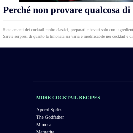
Perché non provare qualcosa di
Siete amanti dei cocktail molto classici, preparati e bevuti solo con ingredien
Sarete sorpresi di quanto la limonata sia varia e modificabile nei cocktail e di
MORE COCKTAIL RECIPES
Aperol Spritz
The Godfather
Mimosa
Margarita