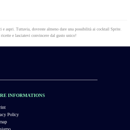
i e aspri. Tuttavia, dovreste almeno dare una possibilità ai cocktail Sprite.
 ricette e lasciatevi convincere dal gusto unico!
RE INFORMATIONS
int
acy Policy
emap
 siamo