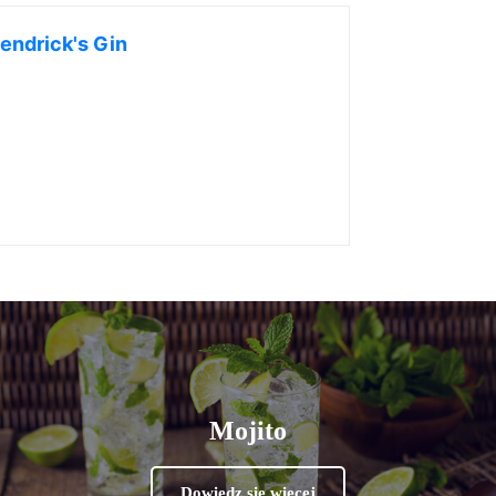
endrick's Gin
Mojito
Dowiedz się więcej