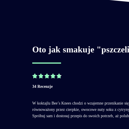
Oto jak smakuje "pszczeli





34 Recenzje
W koktajlu Bee’s Knees chodzi o wzajemne przenikanie si
równoważony przez cierpkie, owocowe nuty soku z cytryny.
Spróbuj sam i dostosuj przepis do swoich potrzeb, aż polu