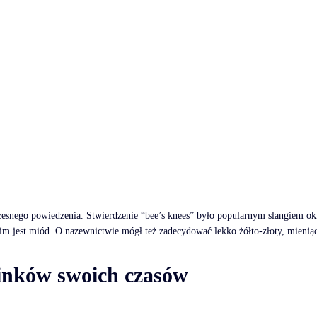
zesnego powiedzenia. Stwierdzenie “bee’s knees” było popularnym slangiem ok
kim jest miód. O nazewnictwie mógł też zadecydować lekko żółto-złoty, mieniąc
rinków swoich czasów