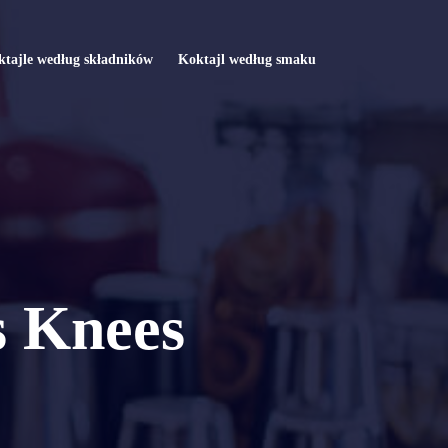
tajle według składników
Koktajl według smaku
s Knees