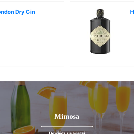
ondon Dry Gin
H
Mimosa
Dowiedz się więcej