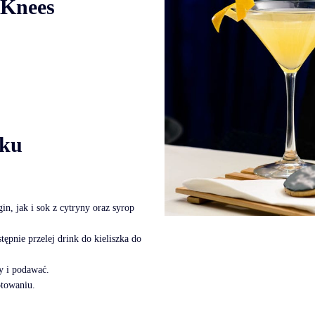
 Knees
oku
n, jak i sok z cytryny oraz syrop
ępnie przelej drink do kieliszka do
y i podawać.
otowaniu.