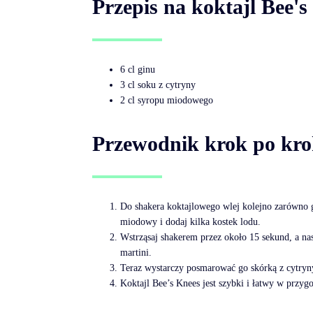
Przepis na koktajl Bee's
6 cl ginu
3 cl soku z cytryny
2 cl syropu miodowego
Przewodnik krok po kr
Do shakera koktajlowego wlej kolejno zarówno gi
miodowy i dodaj kilka kostek lodu.
Wstrząsaj shakerem przez około 15 sekund, a nast
martini.
Teraz wystarczy posmarować go skórką z cytryn
Koktajl Bee’s Knees jest szybki i łatwy w przyg