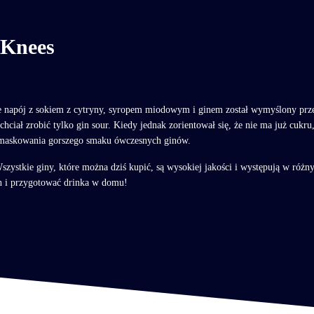
 Knees
 że napój z sokiem z cytryny, syropem miodowym i ginem został wymyślony pr
chciał zrobić tylko gin sour. Kiedy jednak zorientował się, że nie ma już cukr
o maskowania gorszego smaku ówczesnych ginów.
Wszystkie giny, które można dziś kupić, są wysokiej jakości i występują w ró
n i przygotować drinka w domu!