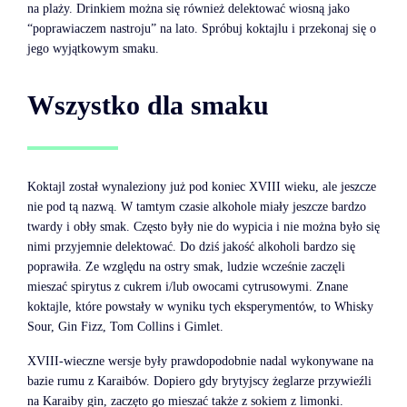
na plaży. Drinkiem można się również delektować wiosną jako
“poprawiaczem nastroju” na lato. Spróbuj koktajlu i przekonaj się o
jego wyjątkowym smaku.
Wszystko dla smaku
Koktajl został wynaleziony już pod koniec XVIII wieku, ale jeszcze
nie pod tą nazwą. W tamtym czasie alkohole miały jeszcze bardzo
twardy i obły smak. Często były nie do wypicia i nie można było się
nimi przyjemnie delektować. Do dziś jakość alkoholi bardzo się
poprawiła. Ze względu na ostry smak, ludzie wcześnie zaczęli
mieszać spirytus z cukrem i/lub owocami cytrusowymi. Znane
koktajle, które powstały w wyniku tych eksperymentów, to Whisky
Sour, Gin Fizz, Tom Collins i Gimlet.
XVIII-wieczne wersje były prawdopodobnie nadal wykonywane na
bazie rumu z Karaibów. Dopiero gdy brytyjscy żeglarze przywieźli
na Karaiby gin, zaczęto go mieszać także z sokiem z limonki.