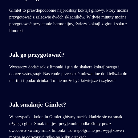
Gimlet to prawdopodobnie najprostszy koktajl ginowy, który można
przygotować z zaledwie dwóch składników. W dwie minuty można
przygotować przyjemnie harmonijny, świeży koktajl z ginu i soku z
limonki.
Jak go przygotować?
Wystarczy dodać sok z limonki i gin do shakera koktajlowego i
dobrze wstrząsnąć. Następnie przecedzić mieszaninę do kieliszka do
martini i podać drinka. To nie może być łatwiejsze i szybsze!
Jak smakuje Gimlet?
W przypadku koktajlu Gimlet główny nacisk kładzie się na smak
użytego ginu. Smak ten jest przyjemnie podkreślony przez
owocowo-kwaśny smak limonki. To współgranie jest wyjątkowe i
można je odtworzyć tylko po kilku drinkach.