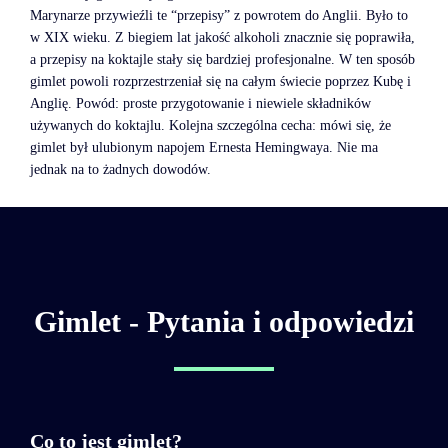
Marynarze przywieźli te “przepisy” z powrotem do Anglii. Było to
w XIX wieku. Z biegiem lat jakość alkoholi znacznie się poprawiła,
a przepisy na koktajle stały się bardziej profesjonalne. W ten sposób
gimlet powoli rozprzestrzeniał się na całym świecie poprzez Kubę i
Anglię. Powód: proste przygotowanie i niewiele składników
używanych do koktajlu. Kolejna szczególna cecha: mówi się, że
gimlet był ulubionym napojem Ernesta Hemingwaya. Nie ma
jednak na to żadnych dowodów.
Gimlet - Pytania i odpowiedzi
Co to jest gimlet?