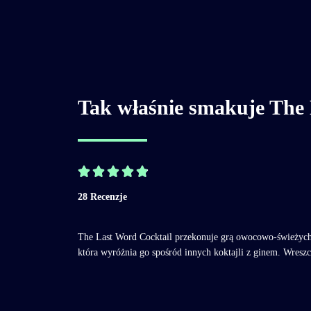
Tak właśnie smakuje The 





28 Recenzje
The Last Word Cocktail przekonuje grą owocowo-świeżych 
która wyróżnia go spośród innych koktajli z ginem. Wresz