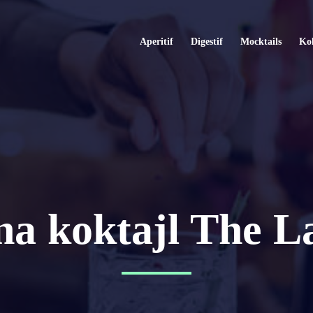
Aperitif
Digestif
Mocktails
Kok
na koktajl The 