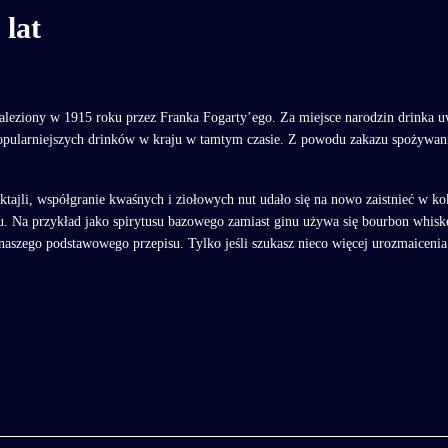
 lat
aleziony w 1915 roku przez Franka Fogarty’ego. Za miejsce narodzin drinka uw
opularniejszych drinków w kraju w tamtym czasie. Z powodu zakazu spożywani
oktajli, współgranie kwaśnych i ziołowych nut udało się na nowo zaistnieć w 
. Na przykład jako spirytusu bazowego zamiast ginu używa się bourbon whiskey
 naszego podstawowego przepisu. Tylko jeśli szukasz nieco więcej urozmaiceni