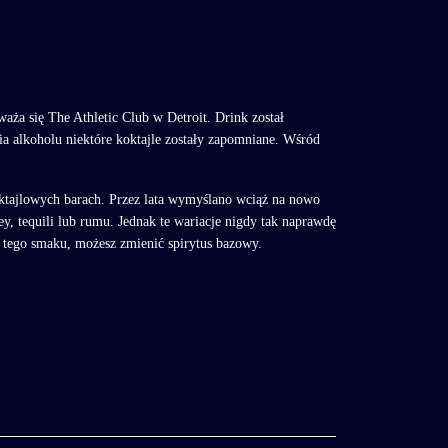
aża się The Athletic Club w Detroit. Drink został
a alkoholu niektóre koktajle zostały zapomniane. Wśród
koktajlowych barach. Przez lata wymyślano wciąż na nowo
, tequili lub rumu. Jednak te wariacje nigdy tak naprawdę
a tego smaku, możesz zmienić spirytus bazowy.