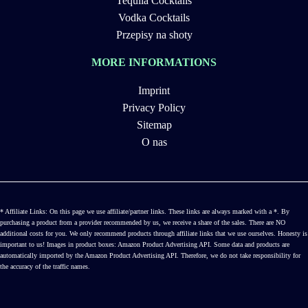
Tequila Cocktails
Vodka Cocktails
Przepisy na shoty
MORE INFORMATIONS
Imprint
Privacy Policy
Sitemap
O nas
* Affiliate Links: On this page we use affiliate/partner links. These links are always marked with a *. By
purchasing a product from a provider recommended by us, we receive a share of the sales. There are NO
additional costs for you. We only recommend products through affiliate links that we use ourselves. Honesty is
important to us! Images in product boxes: Amazon Product Advertising API. Some data and products are
automatically imported by the Amazon Product Advertising API. Therefore, we do not take responsibility for
the accuracy of the traffic names.