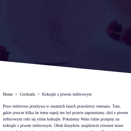
Home
Cocktails
Koktajle z piwem imbirowym
Piwo imbirowe przeżywa w ostatnich latach prawdziwy renesans. Tam,
gdzie jeszcze kilka lat temu napój ten był prawie zapomniany, dziś z piwem
imbirowym robi się różne koktajle. Pokażemy Wam różne przepisy na
koktajle z piwem imbirowym. Obok klasyków znajdziecie również nowe