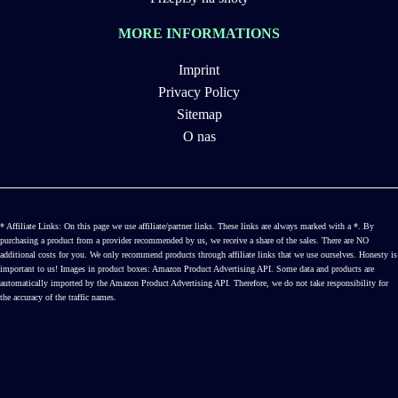
MORE INFORMATIONS
Imprint
Privacy Policy
Sitemap
O nas
* Affiliate Links: On this page we use affiliate/partner links. These links are always marked with a *. By
purchasing a product from a provider recommended by us, we receive a share of the sales. There are NO
additional costs for you. We only recommend products through affiliate links that we use ourselves. Honesty is
important to us! Images in product boxes: Amazon Product Advertising API. Some data and products are
automatically imported by the Amazon Product Advertising API. Therefore, we do not take responsibility for
the accuracy of the traffic names.