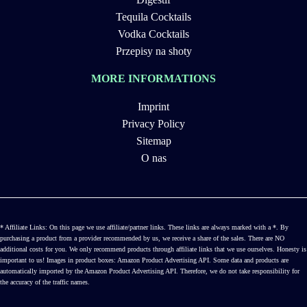
Tequila Cocktails
Vodka Cocktails
Przepisy na shoty
MORE INFORMATIONS
Imprint
Privacy Policy
Sitemap
O nas
* Affiliate Links: On this page we use affiliate/partner links. These links are always marked with a *. By
purchasing a product from a provider recommended by us, we receive a share of the sales. There are NO
additional costs for you. We only recommend products through affiliate links that we use ourselves. Honesty is
important to us! Images in product boxes: Amazon Product Advertising API. Some data and products are
automatically imported by the Amazon Product Advertising API. Therefore, we do not take responsibility for
the accuracy of the traffic names.