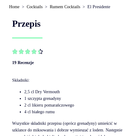
Home
Cocktails
Rumem Cocktails
El Presidente
Przepis





19 Recenzje
Składniki:
2,5 cl Dry Vermouth
1 szczypta grenadyny
2 cl likieru pomarańczowego
4 cl białego rumu
Wszystkie składniki przepisu (oprócz grenadyny) umieścić w
szklance do miksowania i dobrze wymieszać z lodem. Następnie