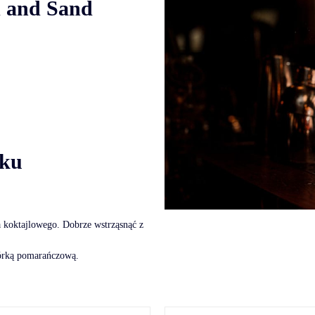
d and Sand
oku
a koktajlowego. Dobrze wstrząsnąć z
kórką pomarańczową.