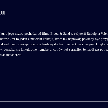
ku
oku, a jego nazwa pochodzi od filmu Blood & Sand w reżyserii Rudolpha Valent
l barów. Jest to jeden z niewielu koktajli, które tak naprawdę powinny być prz
and Sand smakuje znacznie bardziej słodko i nie do końca cierpko. Dzięki tem
ny, doczekał się kilkukrotnej remake’u, co również sprawiło, że napój raz p
ostać matadorem.