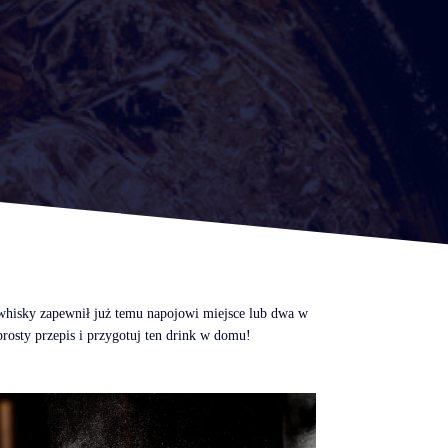
z whisky zapewnił już temu napojowi miejsce lub dwa w
rosty przepis i przygotuj ten drink w domu!