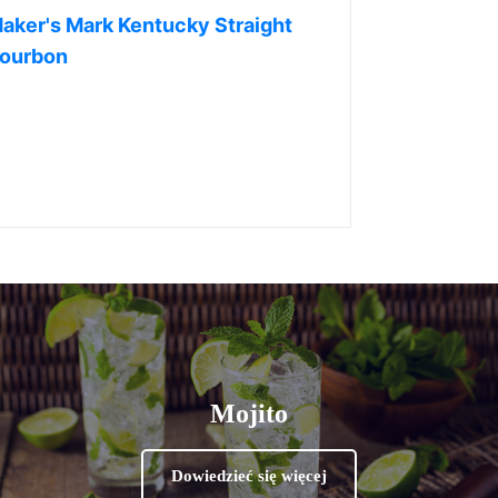
aker's Mark Kentucky Straight
ourbon
Mojito
Dowiedzieć się więcej