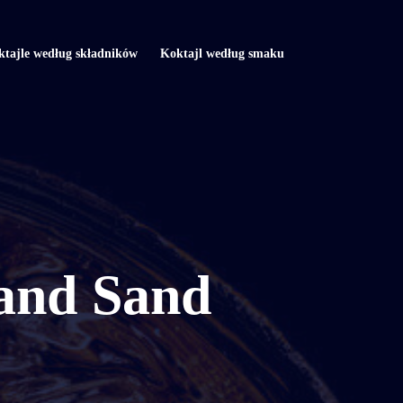
tajle według składników
Koktajl według smaku
 and Sand