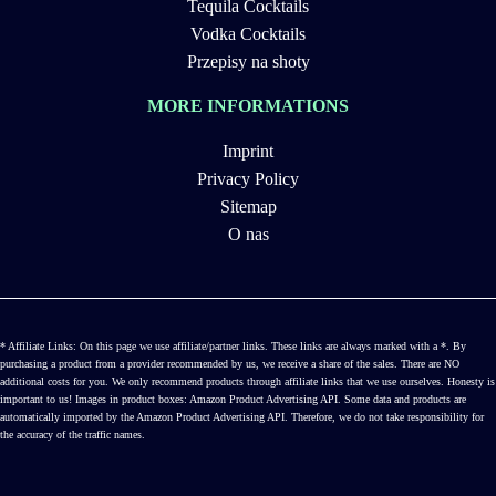
Tequila Cocktails
Vodka Cocktails
Przepisy na shoty
MORE INFORMATIONS
Imprint
Privacy Policy
Sitemap
O nas
* Affiliate Links: On this page we use affiliate/partner links. These links are always marked with a *. By
purchasing a product from a provider recommended by us, we receive a share of the sales. There are NO
additional costs for you. We only recommend products through affiliate links that we use ourselves. Honesty is
important to us! Images in product boxes: Amazon Product Advertising API. Some data and products are
automatically imported by the Amazon Product Advertising API. Therefore, we do not take responsibility for
the accuracy of the traffic names.