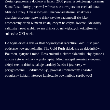
Został opracowany dopiero w latach 2000 przez uspokojonego barmana
Sama Rossa, który pracował wówczas w nowojorskim cocktail barze
Milk & Honey. Dzięki swojemu niepowtarzalnemu smakowi i
charakterystycznej nazwie drink szybko zadomowił się jako
nowoczesny drink w menu koktajlowym na całym świecie. Niektórzy
zaliczają nawet szybki awans drinka do największych koktajlowych
sukcesów XXI wieku.
Do wynalezienia drinka Ross wykorzystał recepturę Gold Rush jako
podstawę nowego koktajlu. The Gold Rush składa się ze składników:
Bourbon, cytryna i miód. Ross zmienił niektóre składniki, aby dymne i
mocne żyto w whisky wyszło lepiej. Miód zastąpił również syropem,
dzięki czemu drink smakuje bardziej świeżo i jest łatwy w
przygotowaniu. Podsumowując, powstał urozmaicony i bardzo
popularny koktajl, którego koniecznie powinniście spróbować!