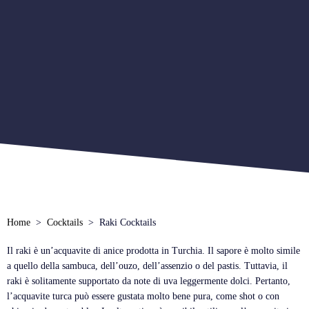
Home
Cocktails
Raki Cocktails
Il raki è un’acquavite di anice prodotta in Turchia. Il sapore è molto simile
a quello della sambuca, dell’ouzo, dell’assenzio o del pastis. Tuttavia, il
raki è solitamente supportato da note di uva leggermente dolci. Pertanto,
l’acquavite turca può essere gustata molto bene pura, come shot o con