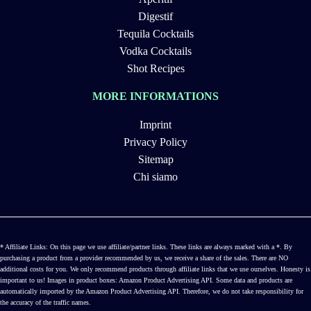
Digestif
Tequila Cocktails
Vodka Cocktails
Shot Recipes
MORE INFORMATIONS
Imprint
Privacy Policy
Sitemap
Chi siamo
* Affiliate Links: On this page we use affiliate/partner links. These links are always marked with a *. By
purchasing a product from a provider recommended by us, we receive a share of the sales. There are NO
additional costs for you. We only recommend products through affiliate links that we use ourselves. Honesty is
important to us! Images in product boxes: Amazon Product Advertising API. Some data and products are
automatically imported by the Amazon Product Advertising API. Therefore, we do not take responsibility for
the accuracy of the traffic names.