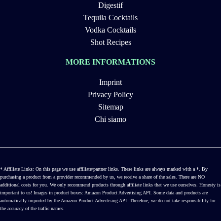
Digestif
Tequila Cocktails
Vodka Cocktails
Shot Recipes
MORE INFORMATIONS
Imprint
Privacy Policy
Sitemap
Chi siamo
* Affiliate Links: On this page we use affiliate/partner links. These links are always marked with a *. By
purchasing a product from a provider recommended by us, we receive a share of the sales. There are NO
additional costs for you. We only recommend products through affiliate links that we use ourselves. Honesty is
important to us! Images in product boxes: Amazon Product Advertising API. Some data and products are
automatically imported by the Amazon Product Advertising API. Therefore, we do not take responsibility for
the accuracy of the traffic names.