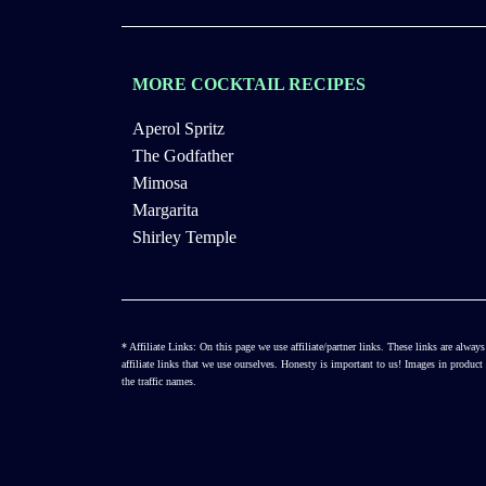
MORE COCKTAIL RECIPES
Aperol Spritz
The Godfather
Mimosa
Margarita
Shirley Temple
* Affiliate Links: On this page we use affiliate/partner links. These links are al
affiliate links that we use ourselves. Honesty is important to us! Images in produ
the traffic names.