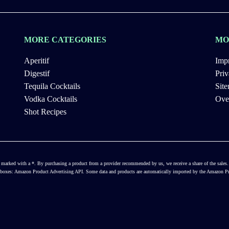
MORE CATEGORIES
MO
Aperitif
Impr
Digestif
Priv
Tequila Cocktails
Sit
Vodka Cocktails
Ove
Shot Recipes
ways marked with a *. By purchasing a product from a provider recommended by us, we receive a share of the sal
ct boxes: Amazon Product Advertising API. Some data and products are automatically imported by the Amazon Pro