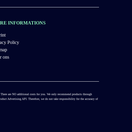
RE INFORMATIONS
int
acy Policy
emap
r ons
es. There are NO additional costs for you. We only recommend products through
duct Advertising API. Therefore, we do not take responsibility for the accuracy of