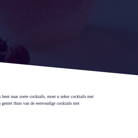
 bent naar zoete cocktails, moet u zeker cocktails met
 geniet thuis van de eenvoudige cocktails met