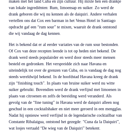
maken met het land Cuba en zijn cultuur. Hij mixte hen een drankje
van lokale ingrediënten: Rum, limoensap en suiker. Zo werd de
drank geboren die wij nu kennen als de daiquiri. Andere verhalen
vertellen ons dat Cox een barman in het Venus Hotel in Santiago
opdracht gaf een “rum sour” te mixen, waaruit de drank ontstond
die wij vandaag de dag kennen.
Het is bekend dat er al eerder variaties van de rum sour bestonden.
Of Cox van deze recepten leende is tot op heden niet bekend. De
drank werd steeds populairder en werd door steeds meer mensen
besteld en gedronken. Het verspreidde zich naar Havana en
uiteindelijk tot over de grenzen van Cuba, en is vandaag de dag nog
steeds wereldwijd bekend. In de hoofdstad Havana kreeg de drank
zijn “finishing touch”. In plaats van bruine suiker werd nu witte
suiker gebruikt. Bovendien werd de drank verfijnd met limoenen in
plaats van citroenen en zelfs de bereiding werd veranderd. Als
gevolg van de “fine tuning” in Havana werd de daiquiri alleen nog
geschud in een cocktailshaker en niet meer geroerd in een mengglas.
Nadat hij opnieuw werd verfijnd in de legendarische cocktailbar van
Constante Ribalaigua, ontstond het gezegde: “Cuna da la Daiquiri”,
wat losjes vertaald “De wieg van de Daiquiri” betekent.