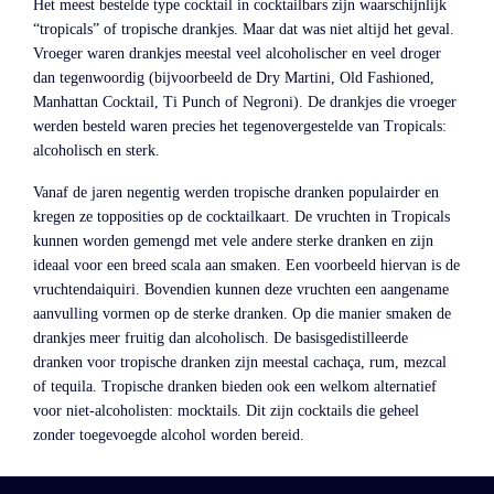
Het meest bestelde type cocktail in cocktailbars zijn waarschijnlijk
“tropicals” of tropische drankjes. Maar dat was niet altijd het geval.
Vroeger waren drankjes meestal veel alcoholischer en veel droger
dan tegenwoordig (bijvoorbeeld de Dry Martini, Old Fashioned,
Manhattan Cocktail, Ti Punch of Negroni). De drankjes die vroeger
werden besteld waren precies het tegenovergestelde van Tropicals:
alcoholisch en sterk.
Vanaf de jaren negentig werden tropische dranken populairder en
kregen ze topposities op de cocktailkaart. De vruchten in Tropicals
kunnen worden gemengd met vele andere sterke dranken en zijn
ideaal voor een breed scala aan smaken. Een voorbeeld hiervan is de
vruchtendaiquiri. Bovendien kunnen deze vruchten een aangename
aanvulling vormen op de sterke dranken. Op die manier smaken de
drankjes meer fruitig dan alcoholisch. De basisgedistilleerde
dranken voor tropische dranken zijn meestal cachaça, rum, mezcal
of tequila. Tropische dranken bieden ook een welkom alternatief
voor niet-alcoholisten: mocktails. Dit zijn cocktails die geheel
zonder toegevoegde alcohol worden bereid.