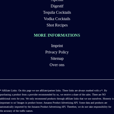
Digestif
Tequila Cocktails
Vodka Cocktails
Shot Recipes
MORE INFORMATIONS
Imprint
Privacy Policy
Sitemap
Over ons
* Affiliate Links: On this page we use affiliate/partner links. These links are always marked with a *. By
purchasing a product from a provider recommended by us, we receive a share of the sales. There are NO
additional costs for you. We only recommend products through affiliate links that we use ourselves. Honesty is
important to us! Images in product boxes: Amazon Product Advertising API. Some data and products are
automatically imported by the Amazon Product Advertising API. Therefore, we do not take responsibility for
the accuracy of the traffic names.