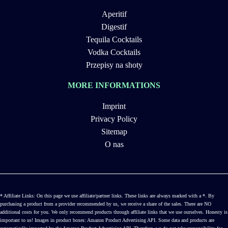
Aperitif
Digestif
Tequila Cocktails
Vodka Cocktails
Przepisy na shoty
MORE INFORMATIONS
Imprint
Privacy Policy
Sitemap
O nas
* Affiliate Links: On this page we use affiliate/partner links. These links are always marked with a *. By
purchasing a product from a provider recommended by us, we receive a share of the sales. There are NO
additional costs for you. We only recommend products through affiliate links that we use ourselves. Honesty is
important to us! Images in product boxes: Amazon Product Advertising API. Some data and products are