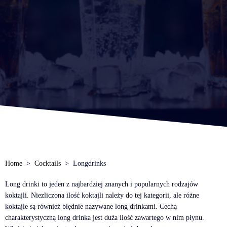
Home
Cocktails
Longdrinks
Long drinki to jeden z najbardziej znanych i popularnych rodzajów
koktajli. Niezliczona ilość koktajli należy do tej kategorii, ale różne
koktajle są również błędnie nazywane long drinkami. Cechą
charakterystyczną long drinka jest duża ilość zawartego w nim płynu.