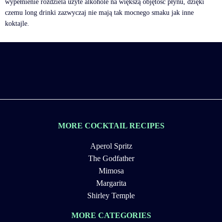
wypełnienie rozdziela użyte alkohole na większą objętość płynu, dzięki
czemu long drinki zazwyczaj nie mają tak mocnego smaku jak inne
koktajle.
MORE COCKTAIL RECIPES
Aperol Spritz
The Godfather
Mimosa
Margarita
Shirley Temple
MORE CATEGORIES