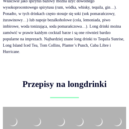
Właściwie jako spirytus bazowy można użyć dowolnego
wysokoprocentowego spirytusu (rum, wódka, whisky, tequila, gin…).
Ponadto, w tych drinkach często stosuje się soki (sok pomarańczowy,
żurawinowy…) lub napoje bezalkoholowe (cola, lemoniada, piwo
imbirowe, woda tonizująca, soda pomarańczowa…). Long drinki można
zamówić w prawie każdym cocktail barze i są one również bardzo
popularne na imprezach. Najbardziej znane long drinki to Tequila Sunrise,
Long Island Iced Tea, Tom Collins, Planter’s Punch, Cuba Libre i
Hurricane.
Przepisy na longdrinki