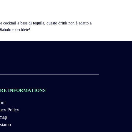
 cocktail a base di tequila, questo drink non è adatto a
Diabolo e decidete!
RE INFORMATIONS
int
acy Policy
emap
 siamo