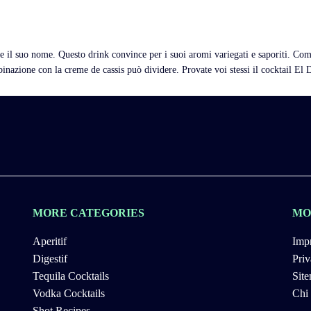
e il suo nome. Questo drink convince per i suoi aromi variegati e saporiti. Come
mbinazione con la creme de cassis può dividere. Provate voi stessi il cocktail El 
MORE CATEGORIES
MO
Aperitif
Impr
Digestif
Priv
Tequila Cocktails
Sit
Vodka Cocktails
Chi
Shot Recipes