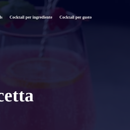
ls
Cocktail per ingrediente
Cocktail per gusto
cetta