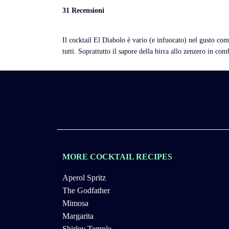
31 Recensioni
Il cocktail El Diabolo è vario (e infuocato) nel gusto com
tutti. Soprattutto il sapore della birra allo zenzero in co
MORE COCKTAIL RECIPES
Aperol Spritz
The Godfather
Mimosa
Margarita
Shirley Temple