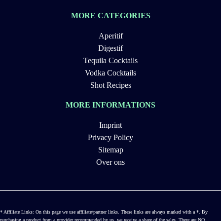
MORE CATEGORIES
Aperitif
Digestif
Tequila Cocktails
Vodka Cocktails
Shot Recipes
MORE INFORMATIONS
Imprint
Privacy Policy
Sitemap
Over ons
* Affiliate Links: On this page we use affiliate/partner links. These links are always marked with a *. By
purchasing a product from a provider recommended by us, we receive a share of the sales. There are NO