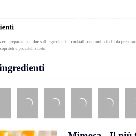
Aperitif
Digestivi
Mocktai
ienti
ere preparate con due soli ingredienti. I cocktail sono molto facili da preparare
copriteli e provateli subito!
 ingredienti
Mimosa - Il più 