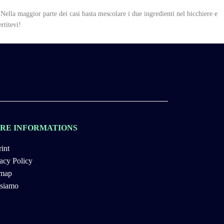
 Nella maggior parte dei casi basta mescolare i due ingredienti nel bicchiere e
rtitevi!
RE INFORMATIONS
int
acy Policy
emap
 siamo