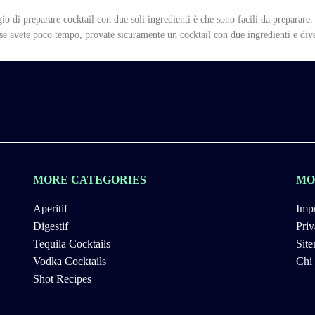
o di preparare cocktail con due soli ingredienti è che sono facili da preparare.
se avete poco tempo, provate sicuramente un cocktail con due ingredienti e dive
MORE CATEGORIES
MO
Aperitif
Impr
Digestif
Priv
Tequila Cocktails
Sit
Vodka Cocktails
Chi
Shot Recipes