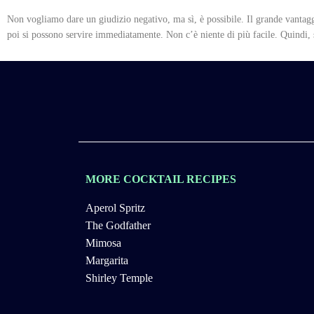
Non vogliamo dare un giudizio negativo, ma sì, è possibile. Il grande vantaggi
poi si possono servire immediatamente. Non c’è niente di più facile. Quindi, 
MORE COCKTAIL RECIPES
Aperol Spritz
The Godfather
Mimosa
Margarita
Shirley Temple