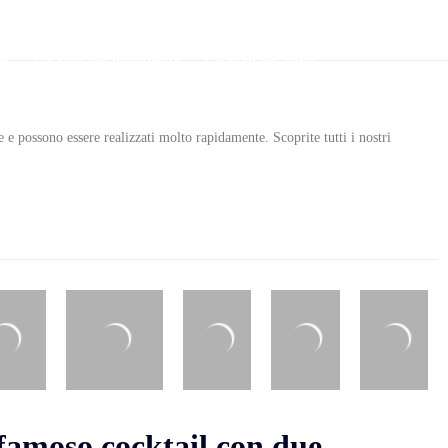
ls
Cocktail per ingrediente
Cocktail per gusto
 e possono essere realizzati molto rapidamente. Scoprite tutti i nostri
famoso cocktail con due