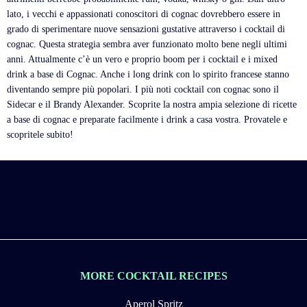
lato, i vecchi e appassionati conoscitori di cognac dovrebbero essere in
grado di sperimentare nuove sensazioni gustative attraverso i cocktail di
cognac. Questa strategia sembra aver funzionato molto bene negli ultimi
anni. Attualmente c’è un vero e proprio boom per i cocktail e i mixed
drink a base di Cognac. Anche i long drink con lo spirito francese stanno
diventando sempre più popolari. I più noti cocktail con cognac sono il
Sidecar e il Brandy Alexander. Scoprite la nostra ampia selezione di ricette
a base di cognac e preparate facilmente i drink a casa vostra. Provatele e
scopritele subito!
MORE COCKTAIL RECIPES
Aperol Spritz