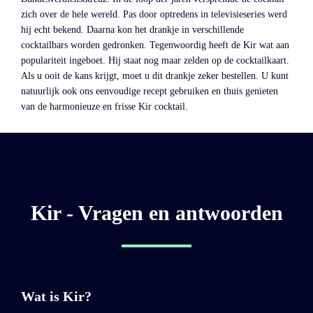
zich over de hele wereld. Pas door optredens in televisieseries werd
hij echt bekend. Daarna kon het drankje in verschillende
cocktailbars worden gedronken. Tegenwoordig heeft de Kir wat aan
populariteit ingeboet. Hij staat nog maar zelden op de cocktailkaart.
Als u ooit de kans krijgt, moet u dit drankje zeker bestellen. U kunt
natuurlijk ook ons eenvoudige recept gebruiken en thuis genieten
van de harmonieuze en frisse Kir cocktail.
Kir - Vragen en antwoorden
Wat is Kir?