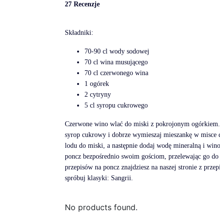
27 Recenzje
Składniki:
70-90 cl wody sodowej
70 cl wina musującego
70 cl czerwonego wina
1 ogórek
2 cytryny
5 cl syropu cukrowego
Czerwone wino wlać do miski z pokrojonym ogórkiem.
syrop cukrowy i dobrze wymieszaj mieszankę w misce d
lodu do miski, a następnie dodaj wodę mineralną i win
poncz bezpośrednio swoim gościom, przelewając go do 
przepisów na poncz znajdziesz na naszej stronie z prze
spróbuj klasyki: Sangrii.
No products found.