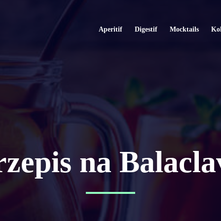
Aperitif
Digestif
Mocktails
Kok
rzepis na Balacla