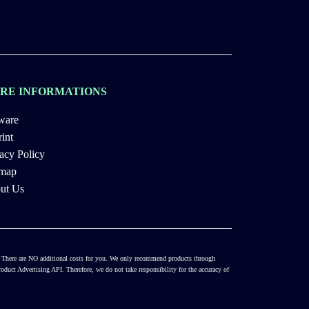
RE INFORMATIONS
ware
int
acy Policy
emap
ut Us
es. There are NO additional costs for you. We only recommend products through
duct Advertising API. Therefore, we do not take responsibility for the accuracy of