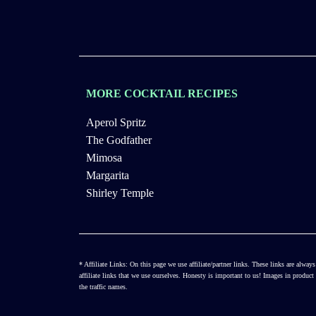
MORE COCKTAIL RECIPES
Aperol Spritz
The Godfather
Mimosa
Margarita
Shirley Temple
* Affiliate Links: On this page we use affiliate/partner links. These links are al
affiliate links that we use ourselves. Honesty is important to us! Images in produ
the traffic names.