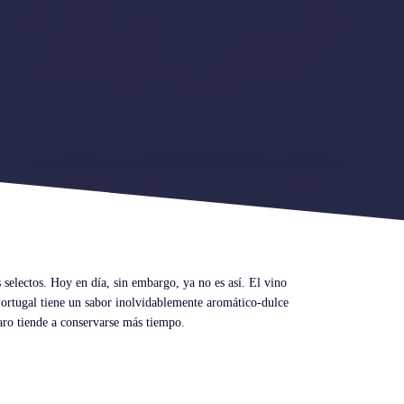
s selectos. Hoy en día, sin embargo, ya no es así. El vino
Portugal tiene un sabor inolvidablemente aromático-dulce
laro tiende a conservarse más tiempo.