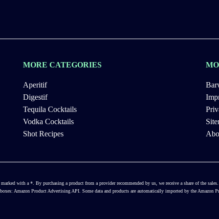
MORE CATEGORIES
MO
Aperitif
Bar
Digestif
Impr
Tequila Cocktails
Priv
Vodka Cocktails
Sit
Shot Recipes
Abo
ways marked with a *. By purchasing a product from a provider recommended by us, we receive a share of the sal
ct boxes: Amazon Product Advertising API. Some data and products are automatically imported by the Amazon Pro