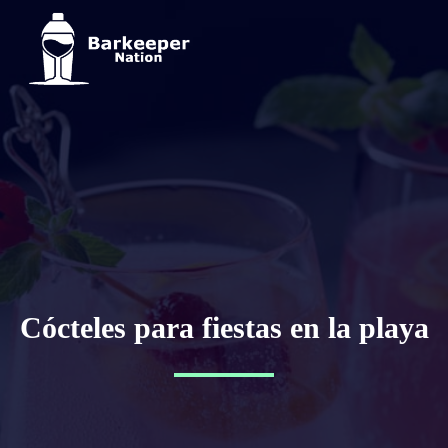
Cócteles para fiestas en la playa