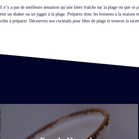
. Il n’y a pas de meilleure sensation qu’une bière fraîche sur la plage ou que ce 
orter un shaker ou un jigger à la plage. Préparez donc les boissons à la maison e
ciles à préparer. Découvrez nos cocktails pour fêtes de plage et trouvez la recet