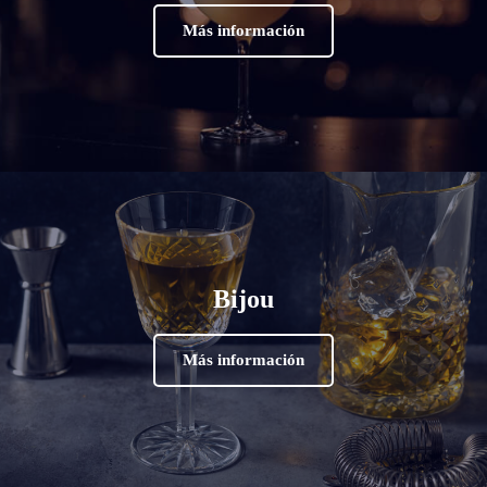
Más información
Bijou
Más información