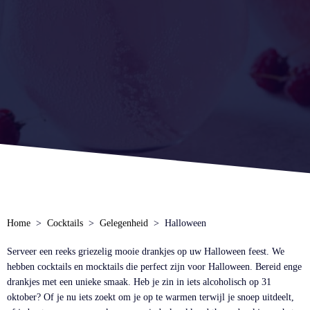
Home
Cocktails
Gelegenheid
Halloween
Serveer een reeks griezelig mooie drankjes op uw Halloween feest. We
hebben cocktails en mocktails die perfect zijn voor Halloween. Bereid enge
drankjes met een unieke smaak. Heb je zin in iets alcoholisch op 31
oktober? Of je nu iets zoekt om je op te warmen terwijl je snoep uitdeelt,