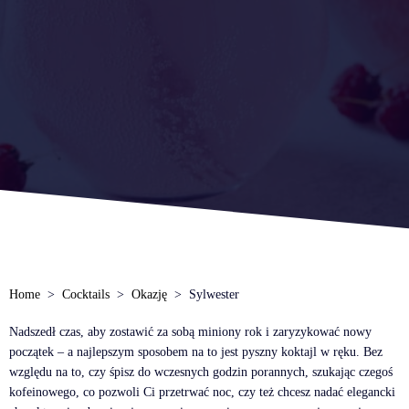
Home
Cocktails
Okazję
Sylwester
Nadszedł czas, aby zostawić za sobą miniony rok i zaryzykować nowy
początek – a najlepszym sposobem na to jest pyszny koktajl w ręku. Bez
względu na to, czy śpisz do wczesnych godzin porannych, szukając czegoś
kofeinowego, co pozwoli Ci przetrwać noc, czy też chcesz nadać elegancki