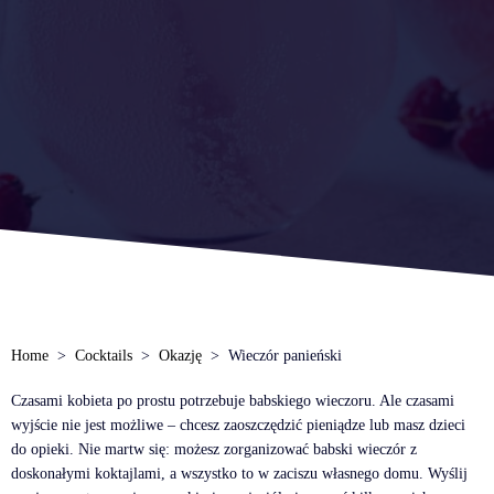
Home
Cocktails
Okazję
Wieczór panieński
Czasami kobieta po prostu potrzebuje babskiego wieczoru. Ale czasami
wyjście nie jest możliwe – chcesz zaoszczędzić pieniądze lub masz dzieci
do opieki. Nie martw się: możesz zorganizować babski wieczór z
doskonałymi koktajlami, a wszystko to w zaciszu własnego domu. Wyślij