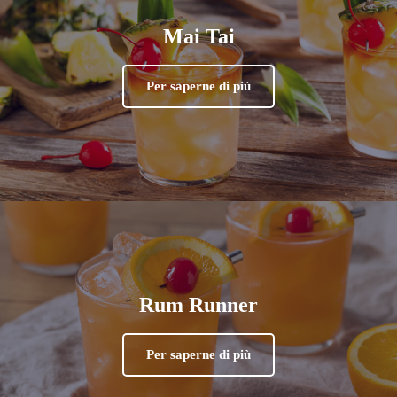
Mai Tai
Per saperne di più
Rum Runner
Per saperne di più